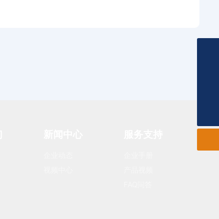
400-966-1998
business@nj-zhengze.com
们
新闻中心
服务支持
扫一扫微信二维码
企业动态
企业手册
关注我们动态
视频中心
产品视频
FAQ问答