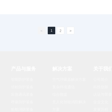
1
<
2
>
产品与服务
解决方案
关于我
智能防护装备
空气呼吸器解决方案
公司简介
侦检防护装备
复杂环境通信
科技创新
应急通讯装备
综合救援
认证与荣誉
呼吸防护装备
无人化智能消防解决
企业文化
船舶消防装备
方案
发展历程