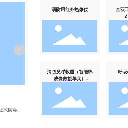
消防用红外热像仪
全双
Z
消防员呼救器（智能热
呼吸
成像救援单兵）
RHJ800/TS
智能安全帽
救援现场环境
正泽智能安全帽深耕工业高危作业安全防护领域
热成像、可见
能、物联网、卫星定位、高清音视频通讯、传感
漏电检测等多
前沿技术。在传统安全帽物理防护基础上，升级