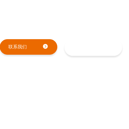
崇高使命，我们以科技为翼，坚守初心，勇担使命，为筑牢国家
定制化救援方案。
联系我们
需求与合作