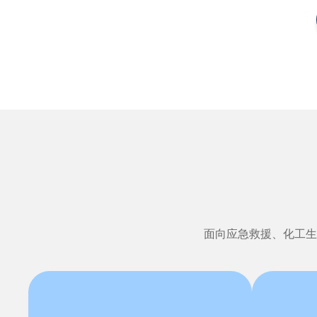
战斗
种功能于一体，为现场指挥提供一体化智能解决方案。
用于
面向应急救援、化工生