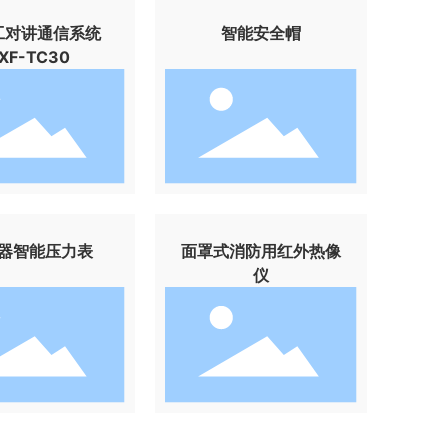
工对讲通信系统
智能安全帽
XF-TC30
器智能压力表
面罩式消防用红外热像
仪
，深度融合AI人工智
监测、防爆抗冲击等
为被动防护+主动预