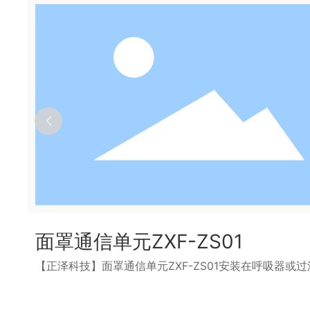
可视化多功能侦检仪
毒面
【正泽科技】可视化多功能侦检仪是一款主要用于应急
防护
状态侦测、预警和数据传输的综合性救援设备,集成红外
罩而
光成像、红外测温、红外测距、风速测量、气体检测、