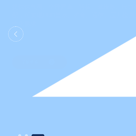
提供供气阀、空呼面罩、背板、减压器、压力
配，可实现HUD显示、扩音、通信、压力检
性化需求。
了解更多