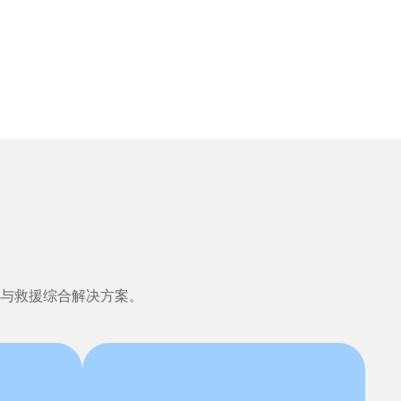
系。从人身防护、作
度，全方位守护作业
与救援综合解决方案。